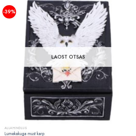
-39%
LAOST OTSAS
ALLAHINDLUS
Lumekakuga must karp