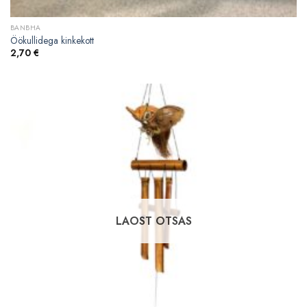
BANBHA
Öökullidega kinkekott
2,70
€
LAOST OTSAS