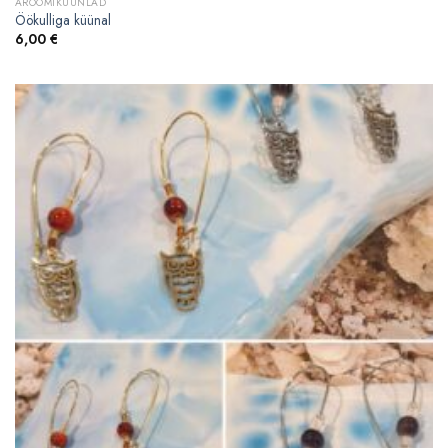
AROOMIKÜÜNLAD
Öökulliga küünal
6,00
€