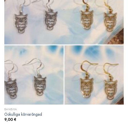
BANBHA
Öökulliga kõrvarõngad
9,00
€