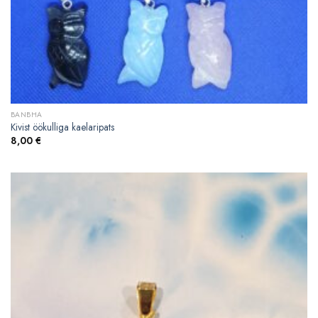
BANBHA
Kivist öökulliga kaelaripats
8,00
€