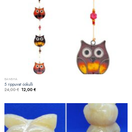
BANBHA
5 rippuvat öökulli
Algne
Current
24,00
€
12,00
€
hind
price
oli:
is:
24,00 €.
12,00 €.