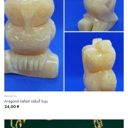
BANBHA
Aragoniit kaltsiit öökull kuju
24,00
€