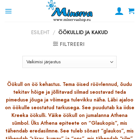
Skip
to
content
ESILEHT
/
ÖÖKULLID JA KAKUD
FILTREERI
Öökull on öö kehastus. Tema öised röövlennud, õudu
tekitav hõige ja jõllitavad silmad seostavad teda
pimeduse jõuga ja võimega tulevikku näha. Läbi ajaloo
on öökulle seostatud tarkusega. See puudutab ka iidse
Kreeka öökulli. Väike öökull on jumalanna Athena
sümbol. Üks Athena epiteete on “Glaukopis”, mis
tähendab eredasilmne. See tuleb sõnast “glaukos”, mis
tähendab “särav, kumav” ja “ops”, mis tähendab “silm”.