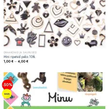
DRAAKONID JA SAURUSED
Mini ripatsid pakis 10tk.
1,00
€
–
4,00
€
-50%
uus