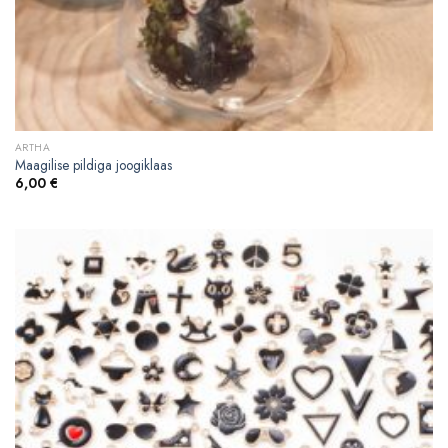
ARTHA
Maagilise pildiga joogiklaas
6,00
€