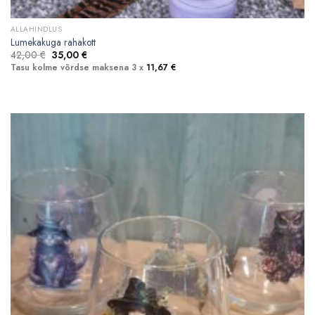
ALLAHINDLUS
Lumekakuga rahakott
Algne
Current
42,00
€
35,00
€
hind
price
Tasu kolme võrdse maksena 3 x
11,67
€
oli:
is:
42,00 €.
35,00 €.