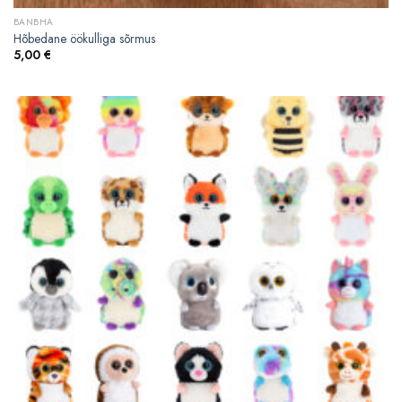
BANBHA
Hõbedane öökulliga sõrmus
5,00
€