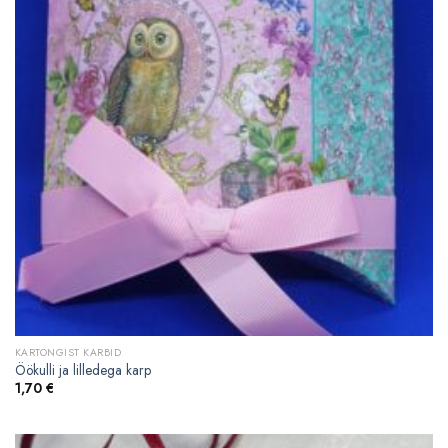
KARTONGIST KARBID
Öökulli ja lilledega karp
1,70
€