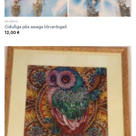
BANBHA
Öökulliga pika aasaga kõrvarõngad
12,00
€