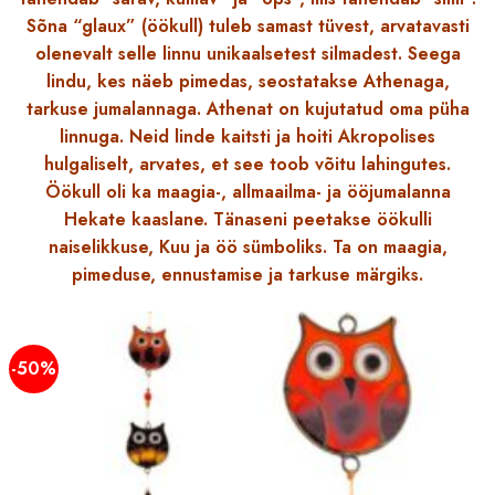
Sõna “glaux” (öökull) tuleb samast tüvest, arvatavasti
olenevalt selle linnu unikaalsetest silmadest. Seega
lindu, kes näeb pimedas, seostatakse Athenaga,
tarkuse jumalannaga. Athenat on kujutatud oma püha
linnuga. Neid linde kaitsti ja hoiti Akropolises
hulgaliselt, arvates, et see toob võitu lahingutes.
Öökull oli ka maagia-, allmaailma- ja ööjumalanna
Hekate kaaslane. Tänaseni peetakse öökulli
naiselikkuse, Kuu ja öö sümboliks. Ta on maagia,
pimeduse, ennustamise ja tarkuse märgiks.
-50%