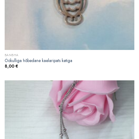
BANBHA
Öökulliga hõbedane kaelaripats ketiga
8,00
€