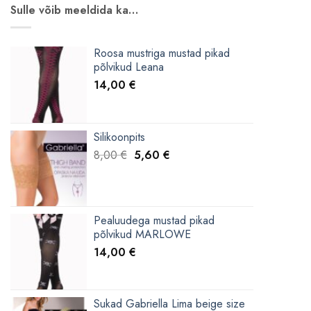
Sulle võib meeldida ka…
Roosa mustriga mustad pikad
põlvikud Leana
14,00
€
Silikoonpits
Algne
Current
8,00
€
5,60
€
hind
price
oli:
is:
8,00 €.
5,60 €.
Pealuudega mustad pikad
põlvikud MARLOWE
14,00
€
Sukad Gabriella Lima beige size