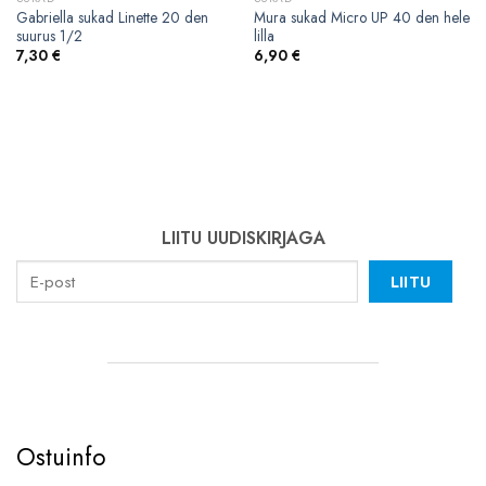
Gabriella sukad Linette 20 den
Mura sukad Micro UP 40 den hele
suurus 1/2
lilla
7,30
€
6,90
€
LIITU UUDISKIRJAGA
LIITU
Ostuinfo