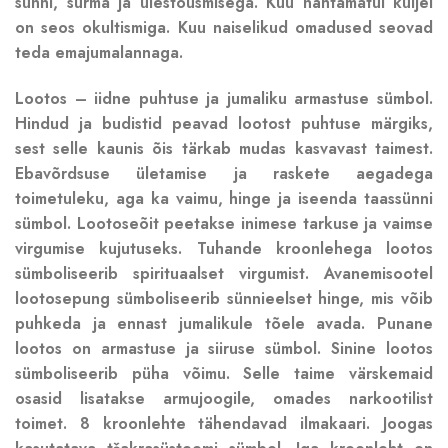
sünni, surma ja ülestõusmisega. Kuu nähtamatul küljel
on seos okultismiga. Kuu naiselikud omadused seovad
teda emajumalannaga.
Lootos – iidne puhtuse ja jumaliku armastuse sümbol.
Hindud ja budistid peavad lootost puhtuse märgiks,
sest selle kaunis õis tärkab mudas kasvavast taimest.
Ebavõrdsuse ületamise ja raskete aegadega
toimetuleku, aga ka vaimu, hinge ja iseenda taassünni
sümbol. Lootoseõit peetakse inimese tarkuse ja vaimse
virgumise kujutuseks. Tuhande kroonlehega lootos
sümboliseerib spirituaalset virgumist. Avanemisootel
lootosepung sümboliseerib sünnieelset hinge, mis võib
puhkeda ja ennast jumalikule tõele avada. Punane
lootos on armastuse ja siiruse sümbol. Sinine lootos
sümboliseerib püha võimu. Selle taime värskemaid
osasid lisatakse armujoogile, omades narkootilist
toimet. 8 kroonlehte tähendavad ilmakaari. Joogas