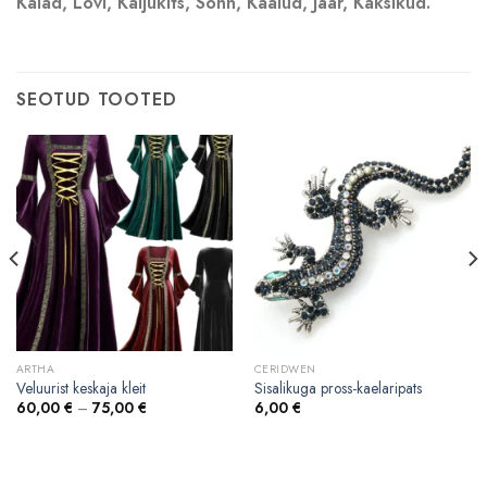
Kalad, Lõvi, Kaljukits, Sõnn, Kaalud, Jäär, Kaksikud.
SEOTUD TOOTED
ARTHA
CERIDWEN
Veluurist keskaja kleit
Sisalikuga pross-kaelaripats
60,00
€
–
75,00
€
6,00
€