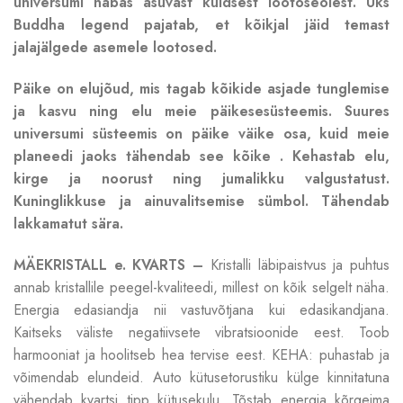
universumi nabas asuvast kuldsest lootoseõiest. Üks
Buddha legend pajatab, et kõikjal jäid temast
jalajälgede asemele lootosed.
Päike on elujõud, mis tagab kõikide asjade tunglemise
ja kasvu ning elu meie päikesesüsteemis. Suures
universumi süsteemis on päike väike osa, kuid meie
planeedi jaoks tähendab see kõike . Kehastab elu,
kirge ja noorust ning jumalikku valgustatust.
Kuninglikkuse ja ainuvalitsemise sümbol. Tähendab
lakkamatut sära.
MÄEKRISTALL e. KVARTS –
Kristalli läbipaistvus ja puhtus
annab kristallile peegel-kvaliteedi, millest on kõik selgelt näha.
Energia edasiandja nii vastuvõtjana kui edasikandjana.
Kaitseks väliste negatiivsete vibratsioonide eest. Toob
harmooniat ja hoolitseb hea tervise eest. KEHA: puhastab ja
võimendab elundeid. Auto kütusetorustiku külge kinnitatuna
vähendab kvartsi tipp kütusekulu. Tõstab energia kõrgeima