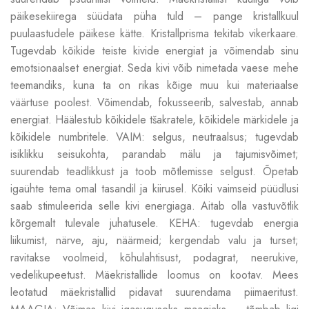
päikesekiirega süüdata püha tuld – pange kristallkuul
puulaastudele päikese kätte. Kristallprisma tekitab vikerkaare.
Tugevdab kõikide teiste kivide energiat ja võimendab sinu
emotsionaalset energiat. Seda kivi võib nimetada vaese mehe
teemandiks, kuna ta on rikas kõige muu kui materiaalse
väärtuse poolest. Võimendab, fokusseerib, salvestab, annab
energiat. Häälestub kõikidele tšakratele, kõikidele märkidele ja
kõikidele numbritele. VAIM: selgus, neutraalsus; tugevdab
isiklikku seisukohta, parandab mälu ja tajumisvõimet;
suurendab teadlikkust ja toob mõtlemisse selgust. Õpetab
igaühte tema omal tasandil ja kiirusel. Kõiki vaimseid püüdlusi
saab stimuleerida selle kivi energiaga. Aitab olla vastuvõtlik
kõrgemalt tulevale juhatusele. KEHA: tugevdab energia
liikumist, närve, aju, näärmeid; kergendab valu ja turset;
ravitakse voolmeid, kõhulahtisust, podagrat, neerukive,
vedelikupeetust. Mäekristallide loomus on kootav. Mees
leotatud mäekristallid pidavat suurendama piimaeritust.