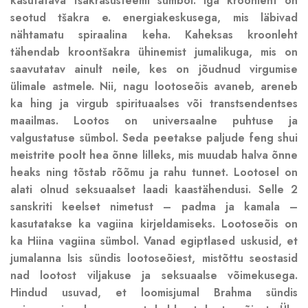
kasutatava tšakrasüsteemi sümbol. Iga kroonleht on
seotud tšakra e. energiakeskusega, mis läbivad
nähtamatu spiraalina keha. Kaheksas kroonleht
tähendab kroontšakra ühinemist jumalikuga, mis on
saavutatav ainult neile, kes on jõudnud virgumise
ülimale astmele. Nii, nagu lootoseõis avaneb, areneb
ka hing ja virgub spirituaalses või transtsendentses
maailmas. Lootos on universaalne puhtuse ja
valgustatuse sümbol. Seda peetakse paljude feng shui
meistrite poolt hea õnne lilleks, mis muudab halva õnne
heaks ning tõstab rõõmu ja rahu tunnet. Lootosel on
alati olnud seksuaalset laadi kaastähendusi. Selle 2
sanskriti keelset nimetust – padma ja kamala –
kasutatakse ka vagiina kirjeldamiseks. Lootoseõis on
ka Hiina vagiina sümbol. Vanad egiptlased uskusid, et
jumalanna Isis sündis lootoseõiest, mistõttu seostasid
nad lootost viljakuse ja seksuaalse võimekusega.
Hindud usuvad, et loomisjumal Brahma sündis