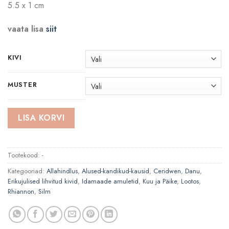
5.5 x 1 cm
vaata lisa
siit
KIVI
MUSTER
LISA KORVI
Tootekood:
-
Kategooriad:
Allahindlus
,
Alused-kandikud-kausid
,
Ceridwen
,
Danu
,
Erikujulised lihvitud kivid
,
Idamaade amuletid
,
Kuu ja Päike
,
Lootos
,
Rhiannon
,
Silm