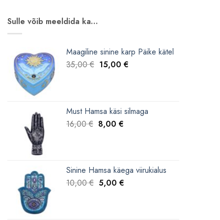
Sulle võib meeldida ka…
Maagiline sinine karp Päike kätel
Algne
Current
35,00
€
15,00
€
hind
price
oli:
is:
35,00 €.
15,00 €.
Must Hamsa käsi silmaga
Algne
Current
16,00
€
8,00
€
hind
price
oli:
is:
16,00 €.
8,00 €.
Sinine Hamsa käega viirukialus
Algne
Current
10,00
€
5,00
€
hind
price
oli:
is:
10,00 €.
5,00 €.