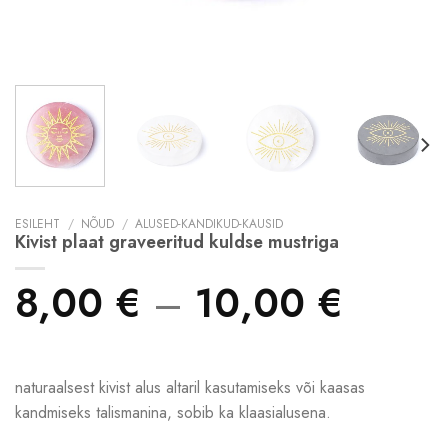
ESILEHT
/
NÕUD
/
ALUSED-KANDIKUD-KAUSID
Kivist plaat graveeritud kuldse mustriga
8,00
€
–
10,00
€
naturaalsest kivist alus altaril kasutamiseks või kaasas
kandmiseks talismanina, sobib ka klaasialusena.