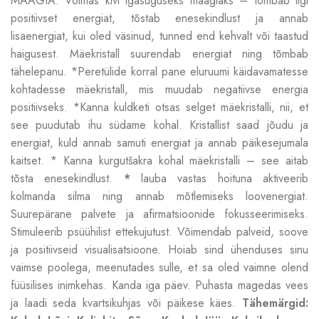
MAAGIA: Võimas kivi igasuguseks maagiaks – tõmbab ligi
positiivset energiat, tõstab enesekindlust ja annab
lisaenergiat, kui oled väsinud, tunned end kehvalt või taastud
haigusest. Mäekristall suurendab energiat ning tõmbab
tähelepanu. *Peretülide korral pane eluruumi käidavamatesse
kohtadesse mäekristall, mis muudab negatiivse energia
positiivseks. *Kanna kuldketi otsas selget mäekristalli, nii, et
see puudutab ihu südame kohal. Kristallist saad jõudu ja
energiat, kuld annab samuti energiat ja annab päikesejumala
kaitset. * Kanna kurgutšakra kohal mäekristalli – see aitab
tõsta enesekindlust.
*
lauba vastas hoituna aktiveerib
kolmanda silma ning annab mõtlemiseks loovenergiat.
Suurepärane palvete ja afirmatsioonide fokusseerimiseks.
Stimuleerib psüühilist ettekujutust. Võimendab palveid, soove
ja positiivseid visualisatsioone. Hoiab sind ühenduses sinu
vaimse poolega, meenutades sulle, et sa oled vaimne olend
füüsilises inimkehas. Kanda iga päev. Puhasta magedas vees
ja laadi seda kvartsikuhjas või päikese käes.
Tähemärgid: