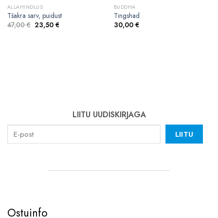
ALLAHINDLUS
BUDDHA
Tšakra sarv, puidust
Tingshad
Algne
Current
47,00
€
23,50
€
30,00
€
hind
price
oli:
is:
47,00 €.
23,50 €.
LIITU UUDISKIRJAGA
LIITU
Ostuinfo