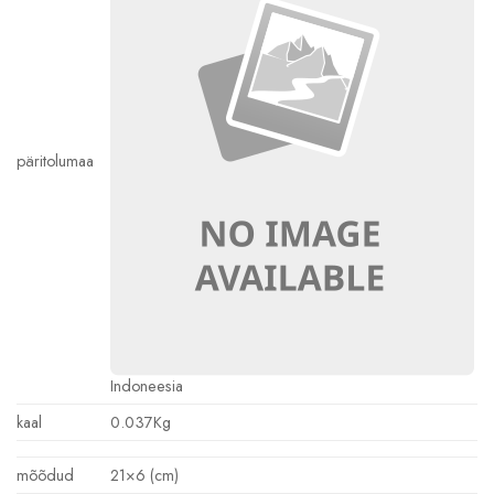
päritolumaa
Indoneesia
kaal
0.037Kg
mõõdud
21×6 (cm)