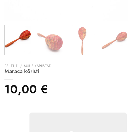
ESILEHT
/
MUUSIKARIISTAD
Maraca kõristi
10,00
€