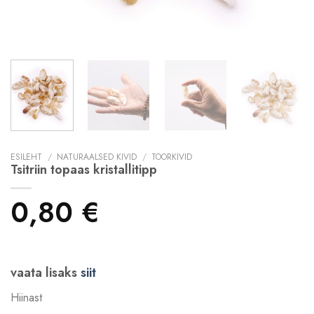
ESILEHT
/
NATURAALSED KIVID
/
TOORKIVID
Tsitriin topaas kristallitipp
0,80
€
vaata lisaks
siit
Hiinast