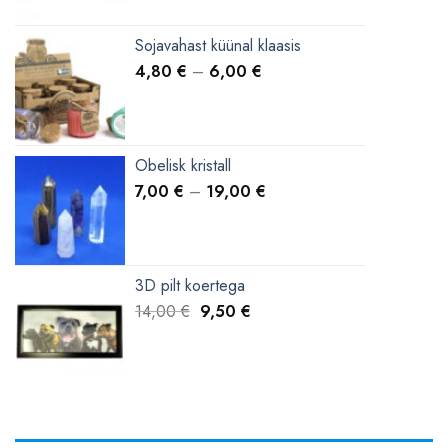
Sojavahast küünal klaasis
4,80
€
–
6,00
€
Obelisk kristall
7,00
€
–
19,00
€
3D pilt koertega
Algne
Current
14,00
€
9,50
€
hind
price
oli:
is:
14,00 €.
9,50 €.