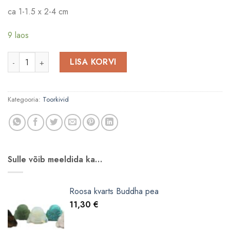
ca 1-1.5 x 2-4 cm
9 laos
Tsitriin topaas kristallitipp kogus
LISA KORVI
Kategooria:
Toorkivid
Sulle võib meeldida ka…
Roosa kvarts Buddha pea
11,30
€