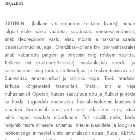
KIRJELDUS
TSITRIIN
– (kollane või pruunikas kristalne kvarts), annab
julgust elule näkku vaadata, soodustab eneseväljendamist,
aitab depressiooni vastu, aitab mõista ja hakkama saada
pealesunnitud muljega. Oranžikas-kollane kivi (sakraaltšakrale)
aitab vabaneda pingest ja stressist ning rohkem nautida.
Kollane kivi (päikesepõimikule) tasakaalustab seede- ja
närvisüsteemi ning toetab mõtteselgust ja keskendumisvõimet.
Suurendab enesekindlust ja isiklikku väge. Toob teadmisi
tarkuse kõrgematelt tasanditelt. Kristall, mis ei vaja
puhastamist! Õpetab, kuidas saavutada edu ja jõukust ja seda
ka hoida. Tugevdab eneseusku, hävitab iseloomu laastavaid
omadusi. Soodustab positiivset meelt edasiliikumiseks, aitab
mitte tagasi vaadata möödunule. Eriti sobilik neile, keda
mõjutab teiste inimeste arvamus. Intellektuaalidele ja loogilise
mõtlemisega inimestel aitab ametialaselt edasi jõuda. KEHA: