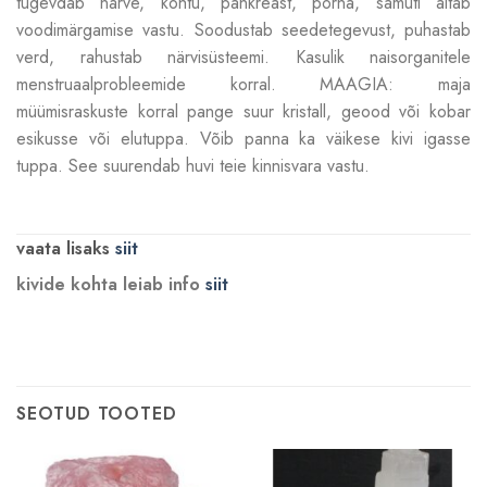
tugevdab närve, kõhtu, pankreast, põrna, samuti aitab
voodimärgamise vastu. Soodustab seedetegevust, puhastab
verd, rahustab närvisüsteemi. Kasulik naisorganitele
menstruaalprobleemide korral. MAAGIA: maja
müümisraskuste korral pange suur kristall, geood või kobar
esikusse või elutuppa. Võib panna ka väikese kivi igasse
tuppa. See suurendab huvi teie kinnisvara vastu.
vaata lisaks
siit
kivide kohta leiab info
siit
SEOTUD TOOTED